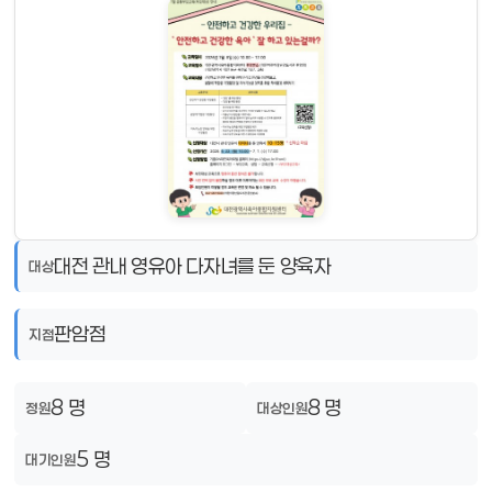
대전 관내 영유아 다자녀를 둔 양육자
대상
판암점
지점
8 명
8 명
정원
대상인원
5 명
대기인원