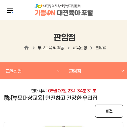
판암점
부모교육 및 활동
교육신청
판암점
교육신청
판암점
현재시각 :
08
월
07
일
23
시
34
분
31
초
📚
[부모대상교육] 안전하고 건강한 우리집
이전