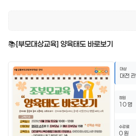
📚
[부모대상교육] 양육태도 바로보기
대상
대전 
정원
10 명
수강료
0 원