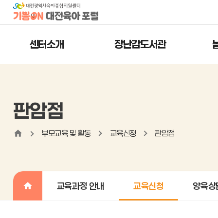
센터소개
장난감도서관
판암점
부모교육 및 활동
교육신청
판암점
교육과정 안내
교육신청
양육상