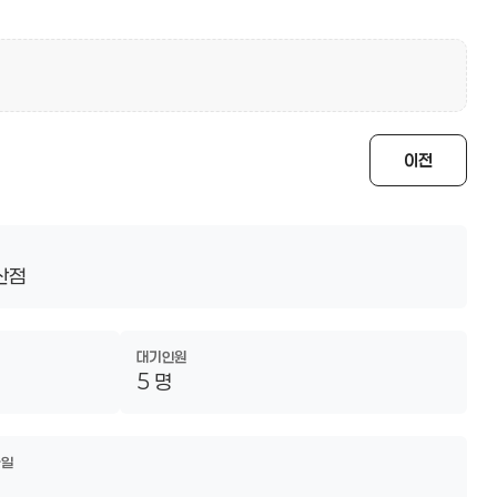
이전
산점
대기인원
5 명
파일