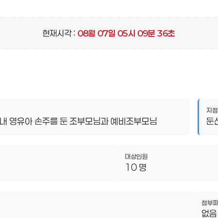
현재시각 :
08
월
07
일
05
시
09
분
37
초
지점
관내 영유아 손주를 둔 조부모님과 예비조부모님
둔
대상인원
10 명
첨부
없음