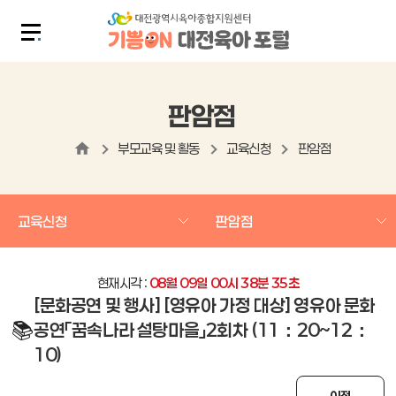
판암점
부모교육 및 활동
교육신청
판암점
교육신청
판암점
현재시각 :
08
월
09
일
00
시
38
분
35
초
[문화공연 및 행사] [영유아 가정 대상] 영유아 문화
📚
공연「꿈속나라 설탕마을」2회차 (11：20~12：
10)
이전