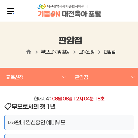
판암점
부모교육 및 활동
교육신청
판암점
교육신청
판암점
현재시각 :
08
월
08
일
12
시
04
분
19
초
📋
부모로서의 첫 1년
관내 임신중인 예비부모
대상