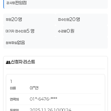
판암점
강사명
20 명
20 명
정원
접수인원
5 명
0 원
대기자 접수인원
수강료
없음
첨부파일
👥
신청자 리스트
1
이*연
01*-6476-****
2025.11.26 10:00:24