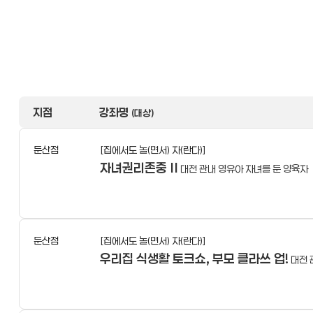
지점
강좌명
(대상)
둔산점
[집에서도 놀(면서) 자(란다)]
자녀권리존중 Ⅱ
대전 관내 영유아 자녀를 둔 양육자
둔산점
[집에서도 놀(면서) 자(란다)]
우리집 식생활 토크쇼, 부모 클라쓰 업!
대전 