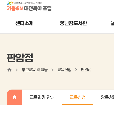
센터소개
장난감도서관
판암점
부모교육 및 활동
교육신청
판암점
교육과정 안내
교육신청
양육상