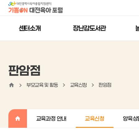
센터소개
장난감도서관
판암점
부모교육 및 활동
교육신청
판암점
교육과정 안내
교육신청
양육상