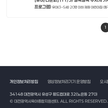
[유아/다문화] (11/3) 알록달록 무지개
프로그램)
유아(3~5세) 20명 이하 재원 어린이집 (동구
1
개인정보처리방침
영상정보처리기기 운영방침
오시
34148 대전광역시 유성구 월드컵대로 32(노은동 270)
© 대전광역시육아종합지원센터. ALL RIGHTS RESERVED.