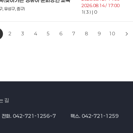
 가족(찾아가는 영유아 문화공연 교육
2026.08.14 / 17:00
, 유성구, 중구)
1( 3 ) | 0
2
3
4
5
6
7
8
9
10
는 길
전화. 042-721-1256~7
팩스. 042-721-1259