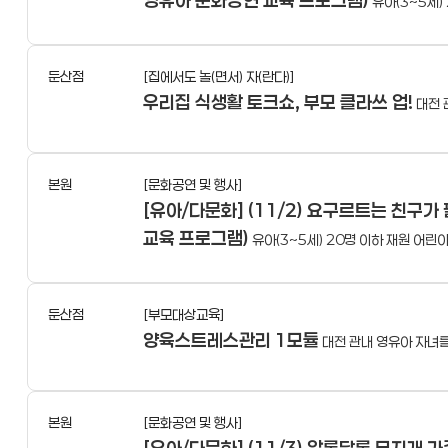
영유아 문화공연 교육 프로그램)
유아(3~5세) 
둔산점
[집에서도 놀(면서) 자(란다)]
우리집 식생활 토크쇼, 부모 클라쓰 업!
대전 
본원
[문화공연 및 행사]
[유아/다문화] (11/2) 요구르트는 친구
교육 프로그램)
유아(3~5세) 20명 이하 재원 어린이집
둔산점
[부모대상교육]
양육스트레스관리 1모듈
대전 관내 영유아 자녀를
본원
[문화공연 및 행사]