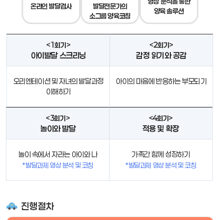
영상 분석을 통한
온라인 발달검사
발달전문가의
양육 솔루션
소그룹 양육코칭
<1회기>
<2회기>
아이발달 스크리닝
감정 읽기와 공감
오리엔테이션 및 자녀의 발달과정
아이의 마음에 반응하는 부모되기
이해하기
<3회기>
<4회기>
놀이와 발달
적용 및 확장
놀이 속에서 자라는 아이와 나
가족간 함께 성장하기
*발달과제 영상 분석 및 코칭
*발달과제 영상 분석 및 코칭
진행절차