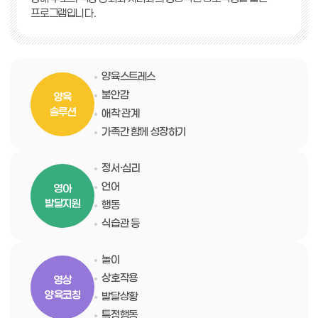
프로그램입니다.
양육스트레스
불안감
양육
솔루션
애착 관계
가족간 함께 성장하기
정서·심리
언어
영아
발달지원
행동
식습관 등
놀이
상호작용
영상
양육코칭
발달상황
특정행동