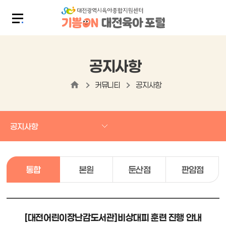
공지사항
커뮤니티
공지사항
공지사항
통합
본원
둔산점
판암점
[대전어린이장난감도서관]비상대피 훈련 진행 안내