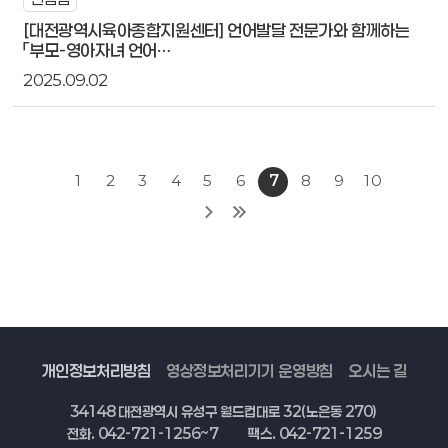
[대전광역시육아종합지원센터] 언어발달 전문가와 함께하는
「부모-영아자녀 언어…
2025.09.02
1
2
3
4
5
6
7
8
9
10
개인정보처리방침
영상정보처리기기 운영방침
오시는 길
34148 대전광역시 유성구 월드컵대로 32(노은동 270)
전화. 042-721-1256~7
팩스. 042-721-1259