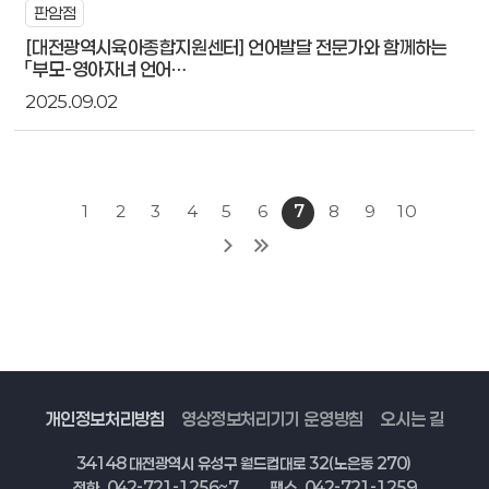
판암점
[대전광역시육아종합지원센터] 언어발달 전문가와 함께하는
「부모-영아자녀 언어…
2025.09.02
1
2
3
4
5
6
7
8
9
10
개인정보처리방침
영상정보처리기기 운영방침
오시는 길
34148 대전광역시 유성구 월드컵대로 32(노은동 270)
전화. 042-721-1256~7
팩스. 042-721-1259