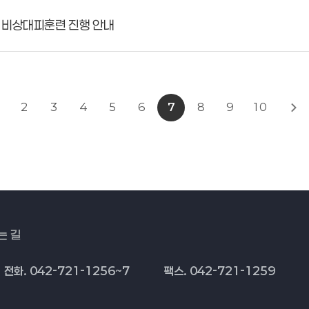
 비상대피훈련 진행 안내
2
3
4
5
6
7
8
9
10
는 길
전화. 042-721-1256~7
팩스. 042-721-1259