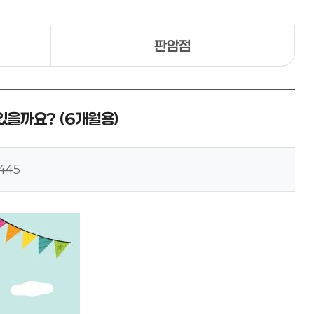
판암점
있을까요? (6개월용)
445