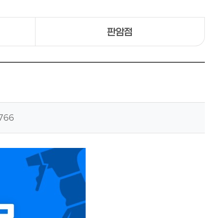
판암점
766