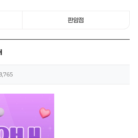
판암점
내
8,765