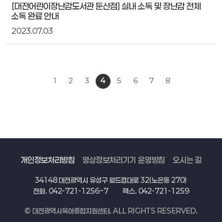
[대전어린이장난감도서관 둔산점] 실내 소독 및 장난감 전체
소독 완료 안내
2023.07.03
1
2
3
4
5
6
7
8
개인정보처리방침
영상정보처리기기 운영방침
오시는 길
34148 대전광역시 유성구 월드컵대로 32(노은동 270)
전화. 042-721-1256~7
팩스. 042-721-1259
© 대전광역시육아종합지원센터. ALL RIGHTS RESERVED.