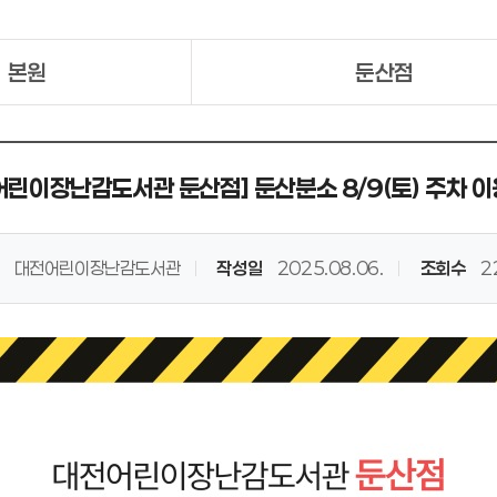
본원
둔산점
어린이장난감도서관 둔산점] 둔산분소 8/9(토) 주차 이
대전어린이장난감도서관
작성일
2025.08.06.
조회수
2