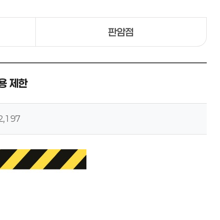
판암점
용 제한
2,197