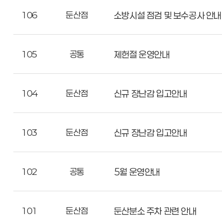
106
둔산점
소방시설 점검 및 보수공사 안내
105
공통
제헌절 운영안내
104
둔산점
신규 장난감 입고안내
103
둔산점
신규 장난감 입고안내
102
공통
5월 운영안내
101
둔산점
둔산분소 주차 관련 안내