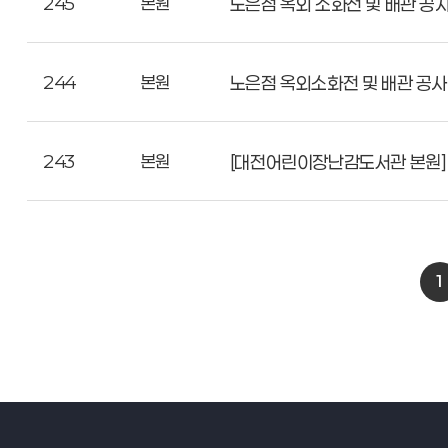
245
본원
노은점 옥외 소화전 및 배관 공사
244
본원
노은점 옥외소화전 및 배관 공사
243
본원
[대전어린이장난감도서관 본원] 
1