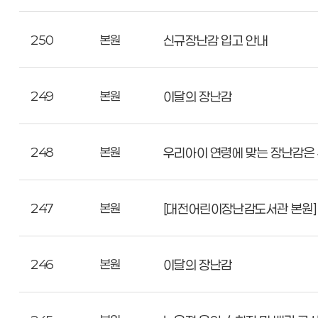
250
본원
신규장난감 입고 안내
249
본원
이달의 장난감
248
본원
우리아이 연령에 맞는 장난감은
247
본원
[대전어린이장난감도서관 본원]
246
본원
이달의 장난감