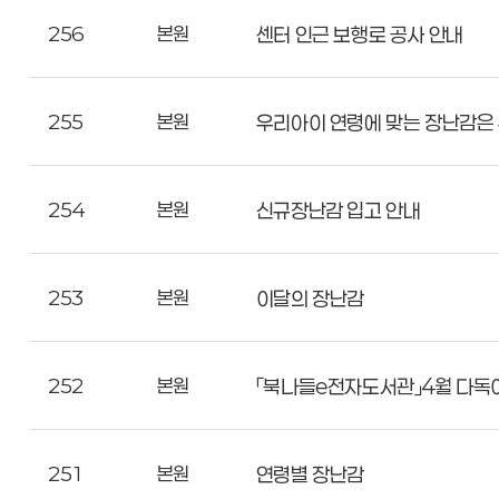
256
본원
센터 인근 보행로 공사 안내
255
본원
우리아이 연령에 맞는 장난감은
254
본원
신규장난감 입고 안내
253
본원
이달의 장난감
252
본원
「북나들e전자도서관」4월 다독
251
본원
연령별 장난감