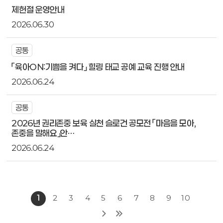
제헌절 운영안내
2026.06.30
공통
「육아ON:기쁨을 켜다」 힐링 태교 공예 교육 진행 안내
2026.06.24
공통
2026년 권리존중 보육 실천 슬로건 공모전 「마음을 모아,
존중을 말해요」안…
2026.06.24
1
2
3
4
5
6
7
8
9
10