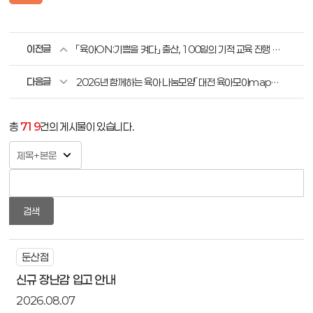
이전글
「육아ON:기쁨을 켜다」 출산, 100일의 기적 교육 진행 안내
다음글
2026년 함께하는 육아 나눔모임「대전 육아모아map」 선정 결과 안내
총
719
건의 게시물이 있습니다.
검색
둔산점
신규 장난감 입고 안내
2026.08.07