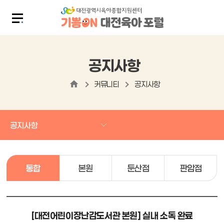
공지사항
커뮤니티
공지사항
공지사항
통합
본원
둔산점
판암점
[대전어린이장난감도서관 본원] 실내 소독 완료