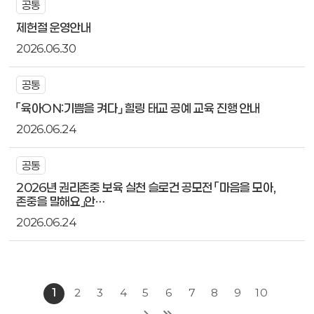
공통
제헌절 운영안내
2026.06.30
공통
「육아ON:기쁨을 켜다」 힐링 태교 공예 교육 진행 안내
2026.06.24
공통
2026년 권리존중 보육 실천 슬로건 공모전 「마음을 모아,
존중을 말해요」안…
2026.06.24
1
2
3
4
5
6
7
8
9
10