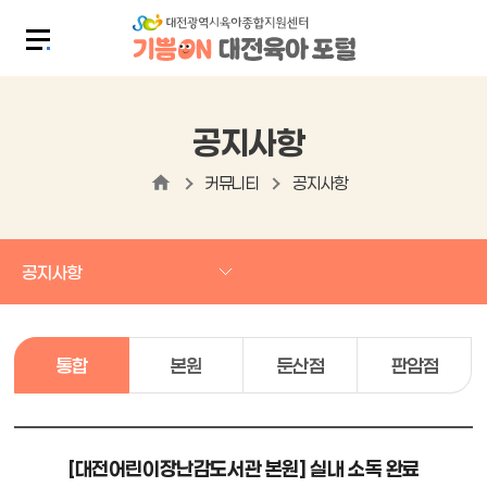
공지사항
커뮤니티
공지사항
공지사항
통합
본원
둔산점
판암점
[대전어린이장난감도서관 본원] 실내 소독 완료