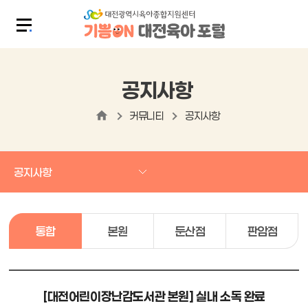
공지사항
커뮤니티
공지사항
공지사항
통합
본원
둔산점
판암점
[대전어린이장난감도서관 본원] 실내 소독 완료