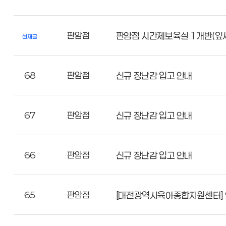
판암점
판암점 시간제보육실 1개반(잎
현재글
68
판암점
신규 장난감 입고 안내
67
판암점
신규 장난감 입고 안내
66
판암점
신규 장난감 입고 안내
65
판암점
[대전광역시육아종합지원센터] 