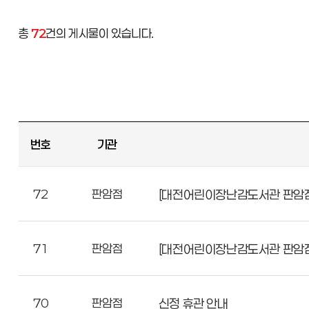
총
72
건의 게시물이 있습니다.
번호
기관
72
판암점
[대전어린이장난감도서관 판암점
71
판암점
[대전어린이장난감도서관 판암점
70
판암점
신정 휴관 안내